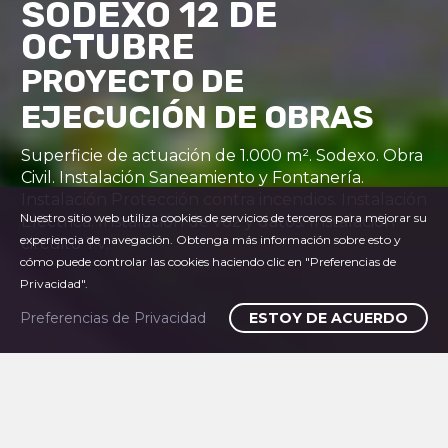
SODEXO 12 DE
OCTUBRE
PROYECTO DE
EJECUCIÓN DE OBRAS
Superficie de actuación de 1.000 m². Sodexo. Obra
Civil. Instalación Saneamiento y Fontanería.
Instalación Protección contra incendios. Instalación
Nuestro sitio web utiliza cookies de servicios de terceros para mejorar su
Eléctrica. Instalación de voz y datos. Instalación
experiencia de navegación. Obtenga más información sobre esto y
circuito TV.
cómo puede controlar las cookies haciendo clic en "Preferencias de
Privacidad".
Preferencias de Privacidad
ESTOY DE ACUERDO