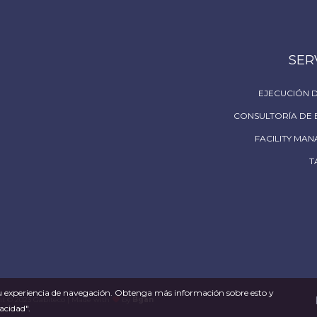
SER
EJECUCIÓN 
CONSULTORÍA DE 
FACILITY MA
T
r su experiencia de navegación. Obtenga más información sobre esto y
ht © 2023 Gabiteco | Made with
by
Bgan
acidad".