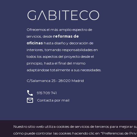
Ofrecemos el más amplio espectro de
servicios, desde
reformas de
oficinas
hasta diseño y decoración de
interiores, tomando responsabilidades en
todos los aspectos del proyecto desde el
principio, hasta el final del mismo
adaptándose totalmente a sus necesidades.
C/Salamanca 25 • 28020 Madrid


915 709 741


Contacta por mail
Nuestro sitio web utiliza cookies de servicios de terceros para mejora
Aviso Legal
|
Privacidad
|
Cookies
|
Canal denuncias
|
Sitemap
– Copyrig
cómo puede controlar las cookies haciendo clic en "Preferencias de Priv