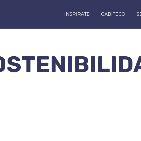
INSPÍRATE
GABITECO
S
OSTENIBILID